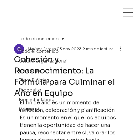
Todo el contenido
Mariana Fargas
23 nov 2023
2 min de lectura
Todo el contenido
Cohesión y
Cultura Organizacional
Reconocimiento: La
Liderazgo
Fórmula para Culminar el
Team Building
Proposito
Año en Equipo
Bienestar laboral
El fin de año es un momento de 
Liderazgo
reflexión, celebración y planificación. 
Es un momento en el que los equipos 
tienen la oportunidad de hacer una 
pausa, reconectar entre sí, valorar los 