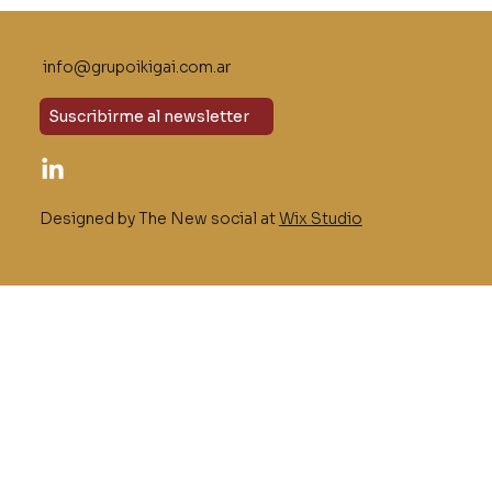
Impulsando Equipos de Alto
Rendimiento: Estrategias Clave para
Iniciar el Año con Éxito
info@grupoikigai.com.ar
Suscribirme al newsletter
Designed by The New social at
Wix Studio