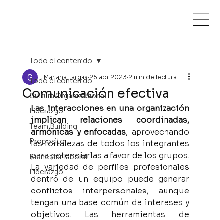
Todo el contenido
Mariana Fargas
25 abr 2023
2 min de lectura
Todo el contenido
Comunicación efectiva
Cultura Organizacional
Las interacciones en una organización 
Liderazgo
implican relaciones coordinadas, 
Team Building
armónicas y enfocadas
, aprovechando 
Proposito
las fortalezas de todos los integrantes 
para potenciarlas a favor de los grupos. 
Bienestar laboral
La variedad de perfiles profesionales 
Liderazgo
dentro de un equipo puede generar 
conflictos interpersonales, aunque 
tengan una base común de intereses y 
objetivos. Las herramientas de 