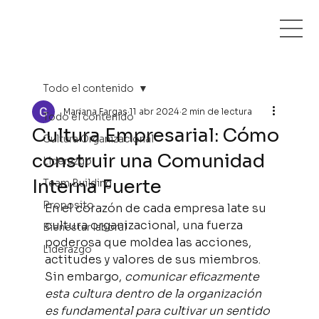
Todo el contenido
Mariana Fargas
11 abr 2024
2 min de lectura
Todo el contenido
Cultura Empresarial: Cómo
Cultura Organizacional
construir una Comunidad
Liderazgo
Interna Fuerte
Team Building
Proposito
En el corazón de cada empresa late su 
cultura organizacional, una fuerza 
Bienestar laboral
poderosa que moldea las acciones, 
Liderazgo
actitudes y valores de sus miembros. 
Sin embargo, 
comunicar eficazmente 
esta cultura dentro de la organización 
es fundamental para cultivar un sentido 