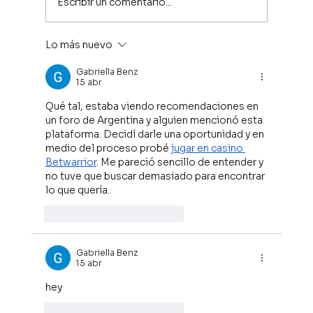
Escribir un comentario...
Lo más nuevo
Acciones vs. Estrategia: El Arte de
Construir una Cultura
Gabriella Benz
15 abr
Organizacional
Qué tal, estaba viendo recomendaciones en 
un foro de Argentina y alguien mencionó esta 
plataforma. Decidí darle una oportunidad y en 
medio del proceso probé 
jugar en casino 
Betwarrior
. Me pareció sencillo de entender y 
no tuve que buscar demasiado para encontrar 
lo que quería.
Me gusta
Reaccionar
Gabriella Benz
15 abr
hey
Me gusta
Reaccionar