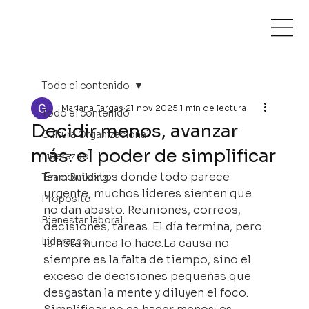
Todo el contenido
Mariana Fargas
21 nov 2025
1 min de lectura
Todo el contenido
Decidir menos, avanzar
Cultura Organizacional
más: el poder de simplificar
Liderazgo
En contextos donde todo parece 
Team Building
urgente, muchos líderes sienten que 
Proposito
no dan abasto. Reuniones, correos, 
Bienestar laboral
decisiones, tareas. El día termina, pero 
Liderazgo
la lista nunca lo 
hace.La
 causa no 
siempre es la falta de tiempo, sino el 
exceso de decisiones pequeñas que 
desgastan la mente y diluyen el foco.