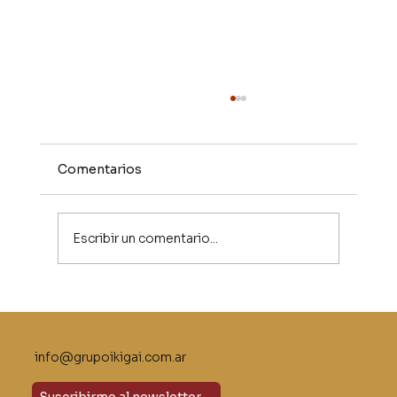
Comentarios
Escribir un comentario...
Escucha activa: la habilidad olvidada
del liderazgo
info@grupoikigai.com.ar
Suscribirme al newsletter