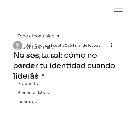
Todo el contenido
Julia Cocuzza
1 sept 2025
1 min de lectura
Todo el contenido
No sos tu rol: cómo no
Cultura Organizacional
perder tu identidad cuando
Liderazgo
liderás
Team Building
Proposito
Bienestar laboral
Liderazgo