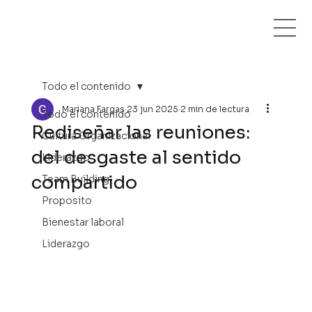
Todo el contenido
Mariana Fargas
23 jun 2025
2 min de lectura
Todo el contenido
Rediseñar las reuniones:
Cultura Organizacional
del desgaste al sentido
Liderazgo
compartido
Team Building
Proposito
Bienestar laboral
Liderazgo