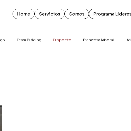
Home
Servicios
Somos
Programa Líderes
zgo
Team Building
Proposito
Bienestar laboral
Li