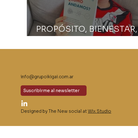
PROPÓSITO, BIENESTAR,
FELICIDAD
info@grupoikigai.com.ar
Suscribirme al newsletter
Designed by The New social at
Wix Studio