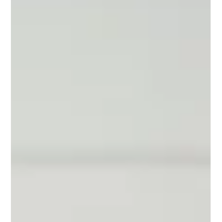
simplificar
En contextos donde todo parece urgente, muchos líderes
sienten que no dan abasto. Reuniones, correos,
decisiones, tareas. El día termina, pero la lista nunca lo
hace.La causa no siempre es la falta de tiempo, sino el
exceso de decisiones pequeñas que desgastan la mente y
diluyen el foco. Simplificar no es hacer menos: es dejar
espacio para lo esencial.