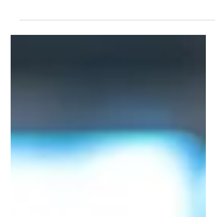
Julia Cocuzza
Escucha activa: la habilidad olvidada del
liderazgo
En un mundo lleno de reuniones, notificaciones y
urgencias, escuchar parece algo obvio… pero en la