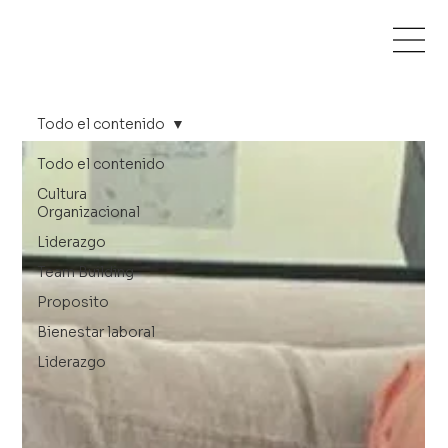
Todo el contenido
Todo el contenido
Cultura
Organizacional
Liderazgo
Team Building
Proposito
Bienestar laboral
Liderazgo